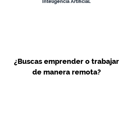
Inteligencia Artificial.
¿Buscas emprender o trabajar
de manera remota?
Te capacitaremos con el contenido más
relevante y actualizado en la industria para que
puedas comenzar a generar ingresos con lo que
aprendes desde el comienzo.
Transforma tu
carrera profesional
con Neetwork y accede a
mejores oportunidades laborales en el mundo