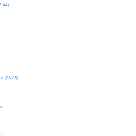
3:44)
ar (23:28)
s
)