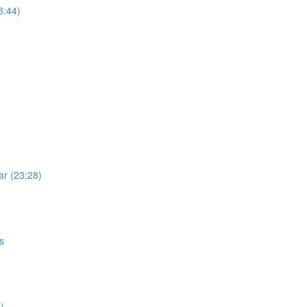
3:44)
ar (23:28)
s
)