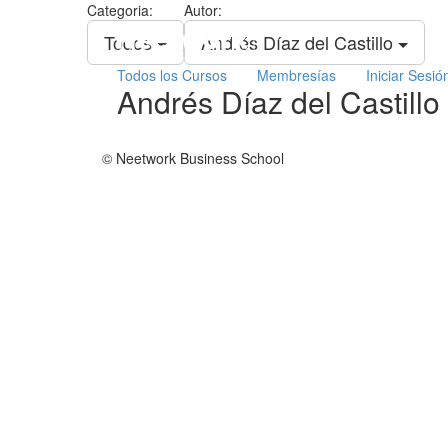
Categoria:
Autor:
Neetwork
Todos
Andrés Díaz del Castillo
Business
School
Todos los Cursos
Membresías
Iniciar Sesió
Andrés Díaz del Castillo
© Neetwork Business School