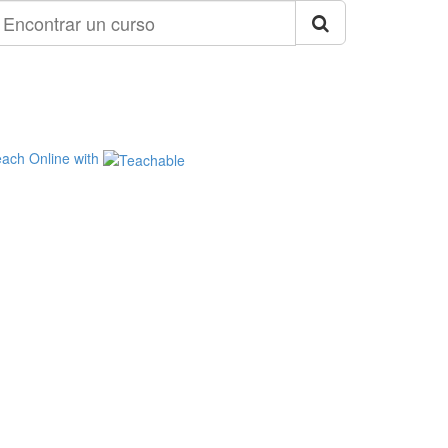
contrar
n
urso
ach Online with