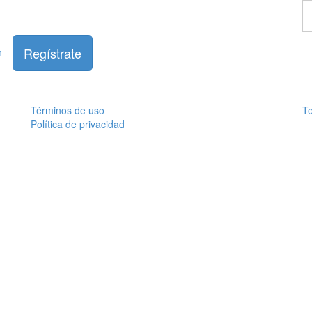
En
u
c
Regístrate
n
Términos de uso
Te
Política de privacidad