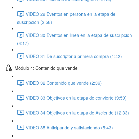
VIDEO 29 Eventos en persona en la etapa de
suscripcion (2:58)
VIDEO 30 Eventos en linea en la etapa de suscripcion
(4:17)
VIDEO 31 De suscriptor a primera compra (1:42)
Módulo 4: Contenido que vende
VIDEO 32 Contenido que vende (2:36)
VIDEO 33 Objetivos en la etapa de convierte (9:59)
VIDEO 34 Objetivos en la etapa de Asciende (12:33)
VIDEO 35 Anticipando y satisfaciendo (5:43)