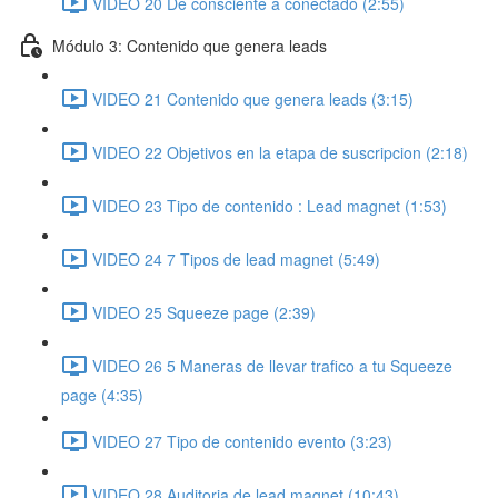
VIDEO 20 De consciente a conectado (2:55)
Módulo 3: Contenido que genera leads
VIDEO 21 Contenido que genera leads (3:15)
VIDEO 22 Objetivos en la etapa de suscripcion (2:18)
VIDEO 23 Tipo de contenido : Lead magnet (1:53)
VIDEO 24 7 Tipos de lead magnet (5:49)
VIDEO 25 Squeeze page (2:39)
VIDEO 26 5 Maneras de llevar trafico a tu Squeeze
page (4:35)
VIDEO 27 Tipo de contenido evento (3:23)
VIDEO 28 Auditoria de lead magnet (10:43)