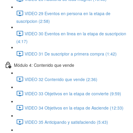
VIDEO 29 Eventos en persona en la etapa de
suscripcion (2:58)
VIDEO 30 Eventos en linea en la etapa de suscripcion
(4:17)
VIDEO 31 De suscriptor a primera compra (1:42)
Módulo 4: Contenido que vende
VIDEO 32 Contenido que vende (2:36)
VIDEO 33 Objetivos en la etapa de convierte (9:59)
VIDEO 34 Objetivos en la etapa de Asciende (12:33)
VIDEO 35 Anticipando y satisfaciendo (5:43)