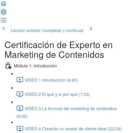
Lección anterior
Completar y continuar
Certificación de Experto en
Marketing de Contenidos
Módulo 1: Introducción
VIDEO 1 Introduccion (4:45)
VIDEO 2 El qué y el por qué (7:05)
VIDEO 3 La formula del marketing de contenidos
(9:30)
VIDEO 4 Creando un avatar de cliente ideal (22:24)