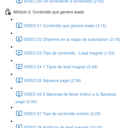
VIDEO 20 De consciente a conectado (2:55)
Módulo 3: Contenido que genera leads
VIDEO 21 Contenido que genera leads (3:15)
VIDEO 22 Objetivos en la etapa de suscripcion (2:18)
VIDEO 23 Tipo de contenido : Lead magnet (1:53)
VIDEO 24 7 Tipos de lead magnet (5:49)
VIDEO 25 Squeeze page (2:39)
VIDEO 26 5 Maneras de llevar trafico a tu Squeeze
page (4:35)
VIDEO 27 Tipo de contenido evento (3:23)
VIDEO 28 Auditoria de lead magnet (10:43)