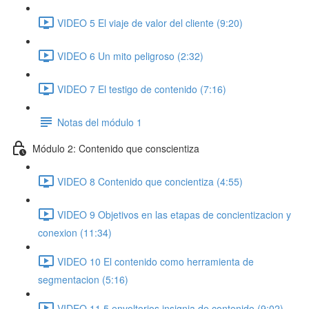
VIDEO 5 El viaje de valor del cliente (9:20)
VIDEO 6 Un mito peligroso (2:32)
VIDEO 7 El testigo de contenido (7:16)
Notas del módulo 1
Módulo 2: Contenido que conscientiza
VIDEO 8 Contenido que concientiza (4:55)
VIDEO 9 Objetivos en las etapas de concientizacion y
conexion (11:34)
VIDEO 10 El contenido como herramienta de
segmentacion (5:16)
VIDEO 11 5 envoltorios insignia de contenido (9:02)