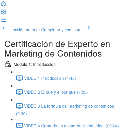
Lección anterior
Completar y continuar
Certificación de Experto en
Marketing de Contenidos
Módulo 1: Introducción
VIDEO 1 Introduccion (4:45)
VIDEO 2 El qué y el por qué (7:05)
VIDEO 3 La formula del marketing de contenidos
(9:30)
VIDEO 4 Creando un avatar de cliente ideal (22:24)