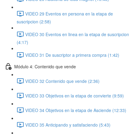
VIDEO 29 Eventos en persona en la etapa de
suscripcion (2:58)
VIDEO 30 Eventos en linea en la etapa de suscripcion
(4:17)
VIDEO 31 De suscriptor a primera compra (1:42)
Módulo 4: Contenido que vende
VIDEO 32 Contenido que vende (2:36)
VIDEO 33 Objetivos en la etapa de convierte (9:59)
VIDEO 34 Objetivos en la etapa de Asciende (12:33)
VIDEO 35 Anticipando y satisfaciendo (5:43)