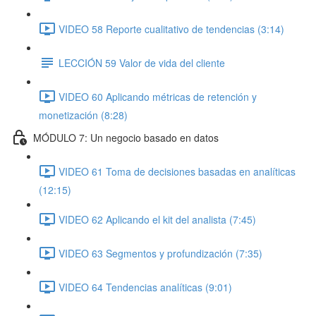
VIDEO 58 Reporte cualitativo de tendencias (3:14)
LECCIÓN 59 Valor de vida del cliente
VIDEO 60 Aplicando métricas de retención y
monetización (8:28)
MÓDULO 7: Un negocio basado en datos
VIDEO 61 Toma de decisiones basadas en analíticas
(12:15)
VIDEO 62 Aplicando el kit del analista (7:45)
VIDEO 63 Segmentos y profundización (7:35)
VIDEO 64 Tendencias analíticas (9:01)