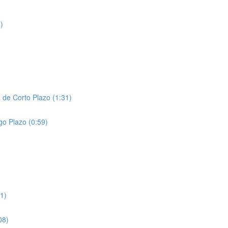
)
 de Corto Plazo (1:31)
go Plazo (0:59)
1)
08)