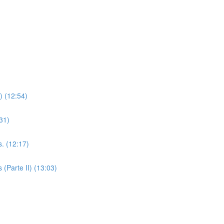
) (12:54)
31)
s. (12:17)
 (Parte II) (13:03)