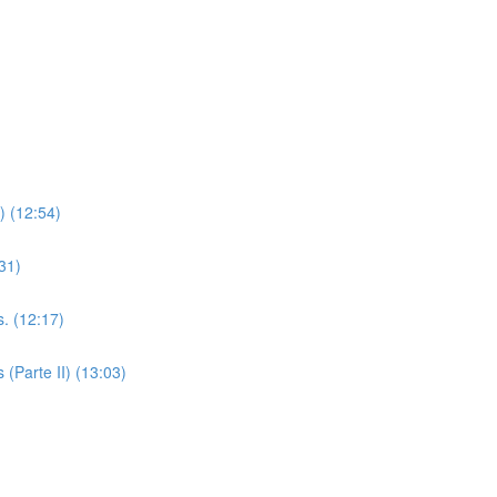
) (12:54)
31)
s. (12:17)
 (Parte II) (13:03)