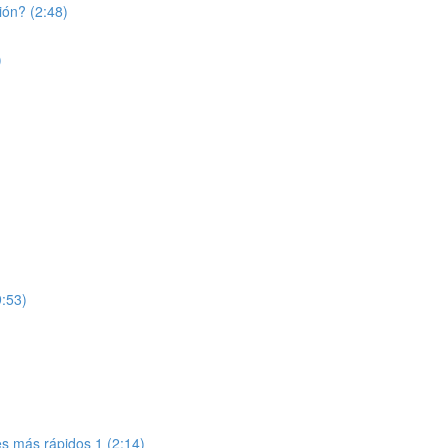
ión? (2:48)
)
9:53)
tes más rápidos 1 (2:14)