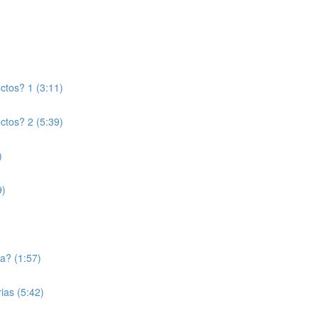
ctos? 1 (3:11)
ctos? 2 (5:39)
)
9)
a? (1:57)
ias (5:42)