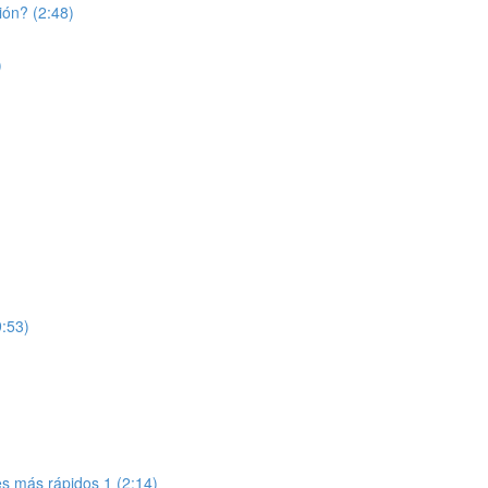
ión? (2:48)
)
9:53)
tes más rápidos 1 (2:14)