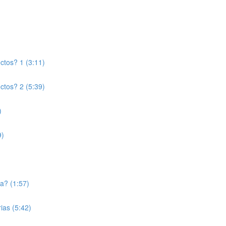
ctos? 1 (3:11)
ctos? 2 (5:39)
)
9)
a? (1:57)
ias (5:42)