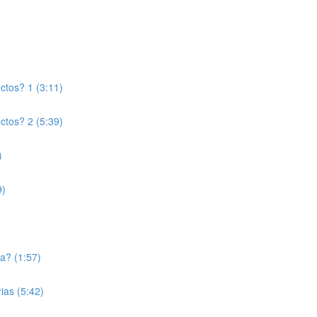
ctos? 1 (3:11)
ctos? 2 (5:39)
)
9)
a? (1:57)
ias (5:42)