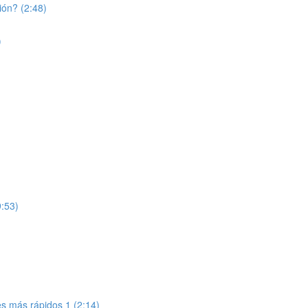
ión? (2:48)
)
9:53)
tes más rápidos 1 (2:14)