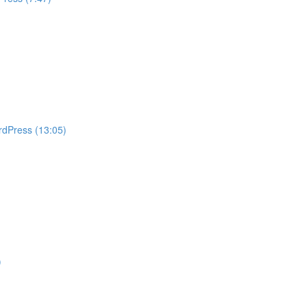
rdPress (13:05)
)