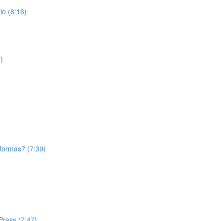
o (8:16)
)
aformas? (7:39)
Press (7:47)