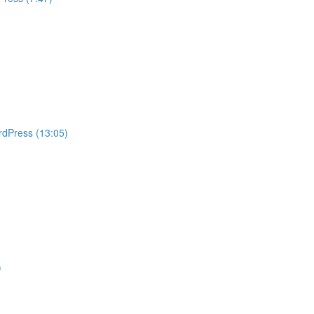
rdPress (13:05)
)