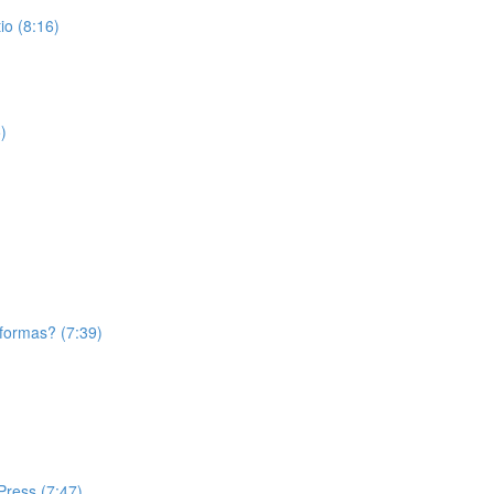
o (8:16)
)
aformas? (7:39)
Press (7:47)