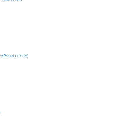
rdPress (13:05)
)