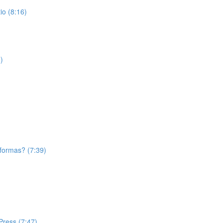
o (8:16)
)
aformas? (7:39)
Press (7:47)