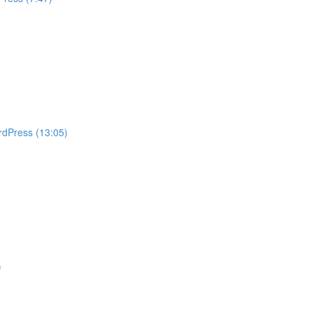
rdPress (13:05)
)