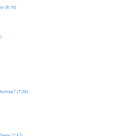
o (8:16)
)
aformas? (7:39)
Press (7:47)