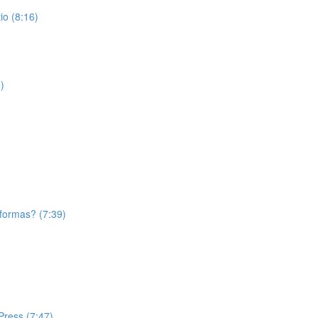
o (8:16)
)
aformas? (7:39)
Press (7:47)