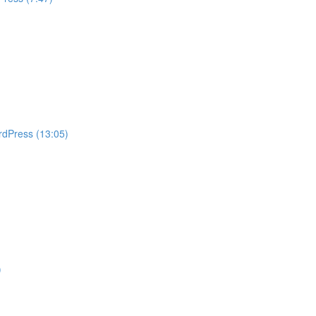
rdPress (13:05)
)