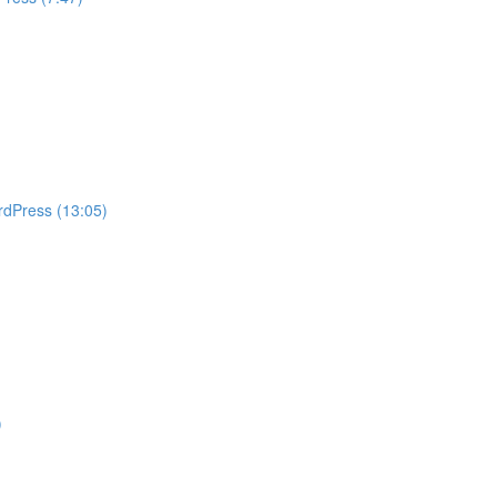
rdPress (13:05)
)