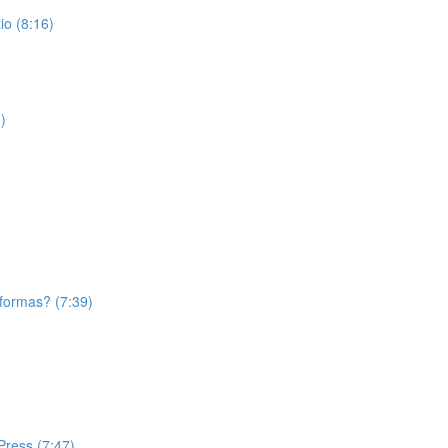
o (8:16)
)
aformas? (7:39)
Press (7:47)