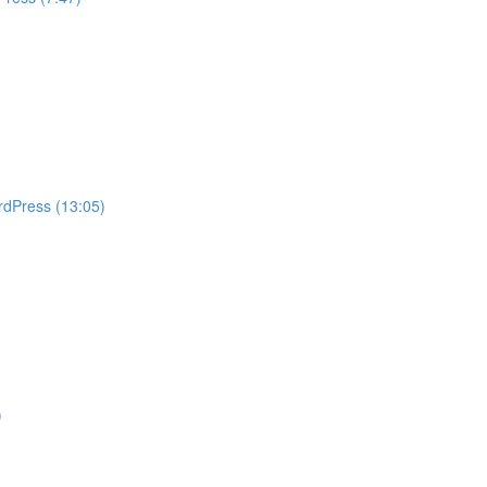
rdPress (13:05)
)