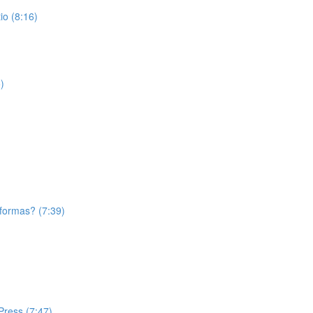
o (8:16)
)
aformas? (7:39)
Press (7:47)