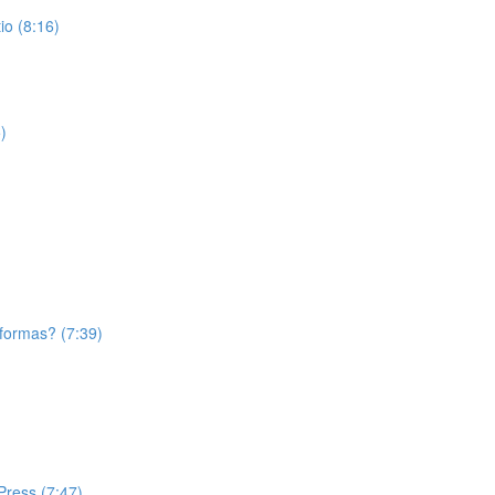
o (8:16)
)
aformas? (7:39)
Press (7:47)