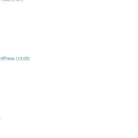
rdPress (13:05)
)