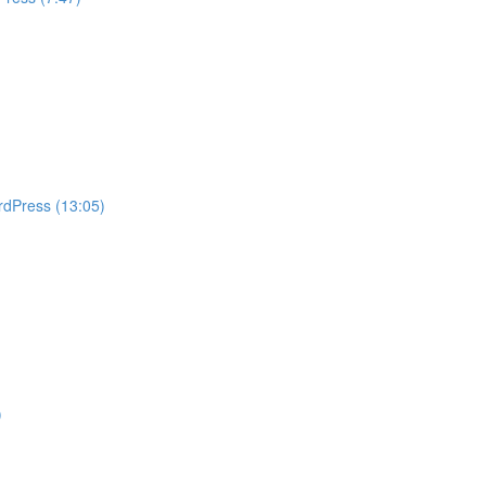
rdPress (13:05)
)