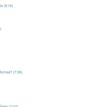
o (8:16)
)
aformas? (7:39)
Press (7:47)