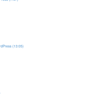
rdPress (13:05)
)