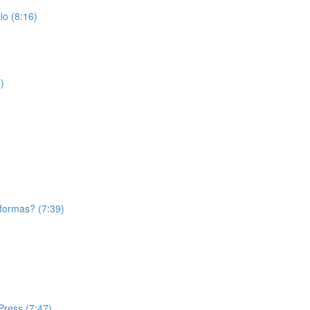
o (8:16)
)
aformas? (7:39)
Press (7:47)