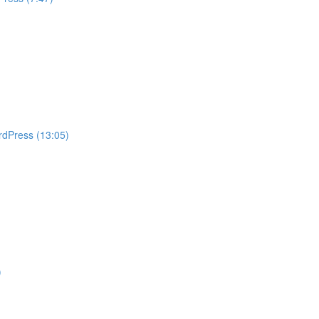
rdPress (13:05)
)