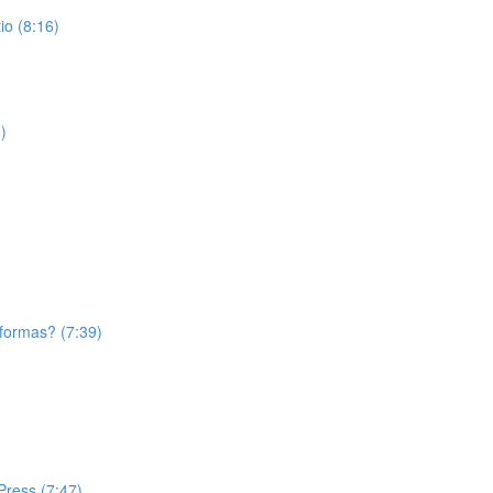
o (8:16)
)
aformas? (7:39)
Press (7:47)