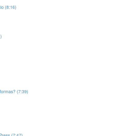
o (8:16)
)
aformas? (7:39)
Press (7:47)