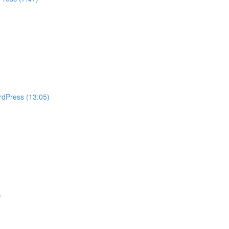
rdPress (13:05)
)