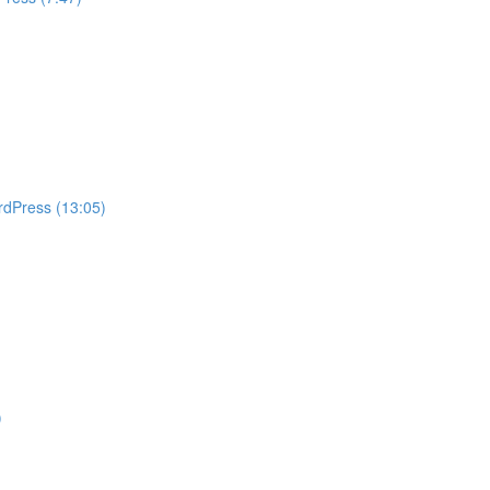
rdPress (13:05)
)