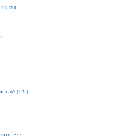
o (8:16)
)
aformas? (7:39)
Press (7:47)