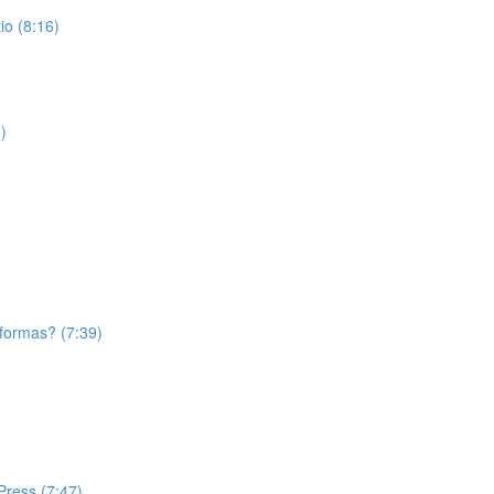
o (8:16)
)
aformas? (7:39)
Press (7:47)