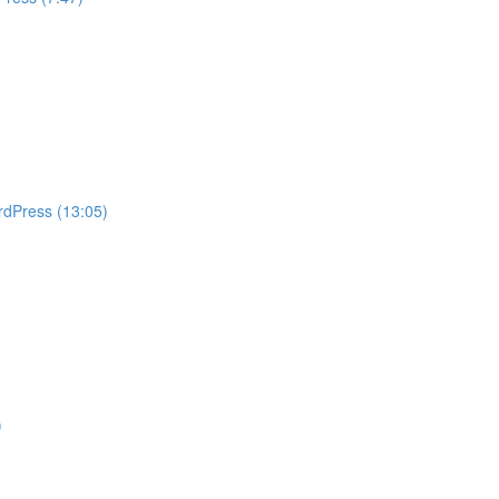
rdPress (13:05)
)