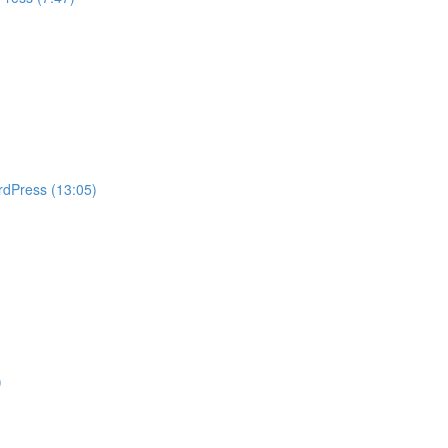
rdPress (13:05)
)