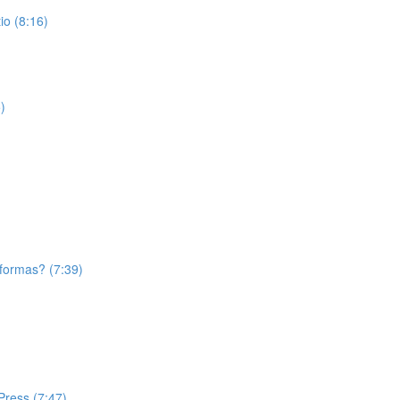
o (8:16)
)
aformas? (7:39)
Press (7:47)