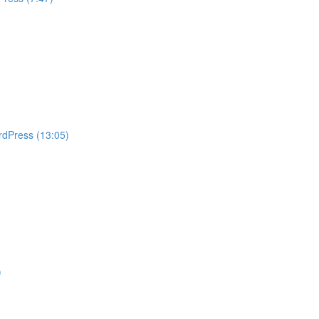
rdPress (13:05)
)