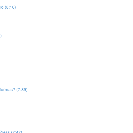
o (8:16)
)
aformas? (7:39)
Press (7:47)