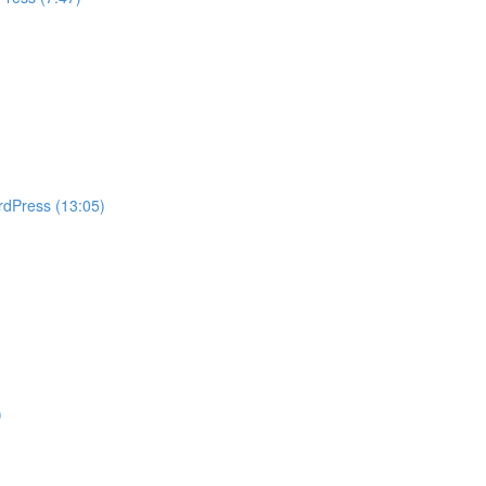
rdPress (13:05)
)