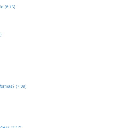
o (8:16)
)
aformas? (7:39)
Press (7:47)