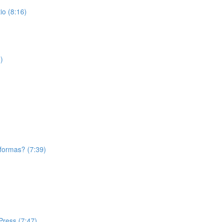
o (8:16)
)
aformas? (7:39)
Press (7:47)