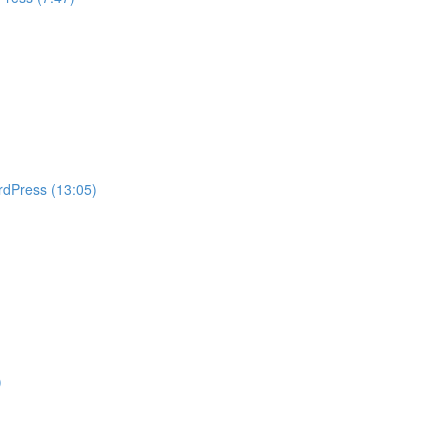
rdPress (13:05)
)