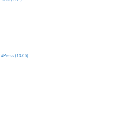
rdPress (13:05)
)