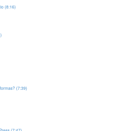
o (8:16)
)
aformas? (7:39)
Press (7:47)